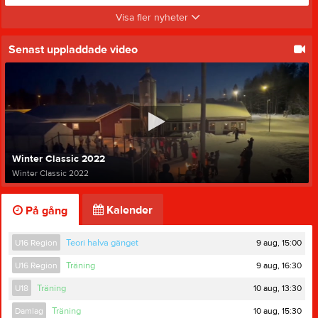
Visa fler nyheter
Senast uppladdade video
Winter Classic 2022
Winter Classic 2022
Kalender
På gång
9 aug, 15:00
U16 Region
Teori halva gänget
9 aug, 16:30
U16 Region
Träning
10 aug, 13:30
U18
Träning
10 aug, 15:30
Damlag
Träning