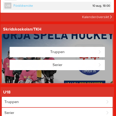
10 aug, 18:00
U18
Föräldramöte
Kalenderöversikt
Skridskoskolan/TKH
Truppen
Serier
U18
Truppen
Serier