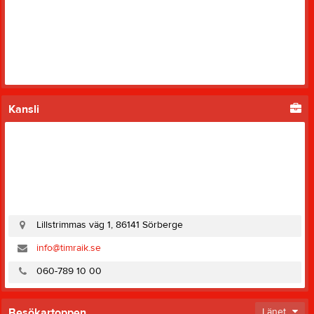
Kansli
Lillstrimmas väg 1, 86141 Sörberge
info@timraik.se
060-789 10 00
Besökartoppen
Länet