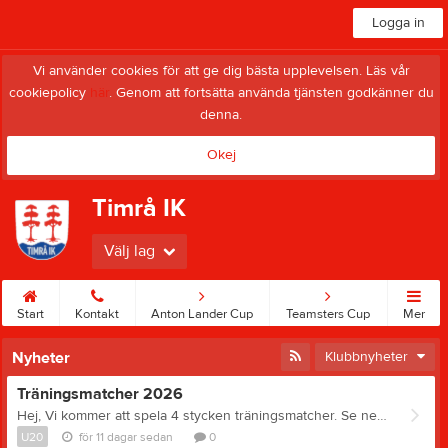
Logga in
Vi använder cookies för att ge dig bästa upplevelsen. Läs vår
cookiepolicy
här
. Genom att fortsätta använda tjänsten godkänner du
denna.
Okej
Timrå IK
Välj lag
Start
Kontakt
Anton Lander Cup
Teamsters Cup
Mer
Nyheter
Klubbnyheter
Träningsmatcher 2026
Hej, Vi kommer att spela 4 stycken träningsmatcher. Se nedan; 12/8 Björklöven 17.00 (hemma) 16/8 Björklöven 17.00 (borta) 18/8 Modo 15.00 (borta) 27/8 Modo 19.00 (hemma) Seriespelet startar helgen 5-6 september.
U20
för 11 dagar sedan
0